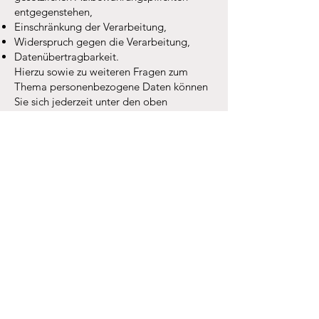
entgegenstehen,
Einschränkung der Verarbeitung,
Widerspruch gegen die Verarbeitung,
Datenübertragbarkeit.
Hierzu sowie zu weiteren Fragen zum
Thema personenbezogene Daten können
Sie sich jederzeit unter den oben
angegebenen Kontaktdaten an mich
wenden.
Speicherdauer
Personenbezogene Daten, die Sie mir
mitteilen, werden nur so lange
gespeichert, wie es für die Bearbeitung
Ihrer Anfrage bzw. für die Durchführung
einer Beratung erforderlich ist oder wie es
gesetzliche Aufbewahrungspflichten
vorsehen.
SSL- bzw. TLS-Verschlüsselung
Es wird empfohlen, diese Website über