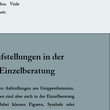
den. Viele
eit.
fstellungen in der
Einzelberatung
en Aufstellungen aus Gruppenformaten.
en sind aber auch in der Einzelberatung
Dabei können Figuren, Symbole oder