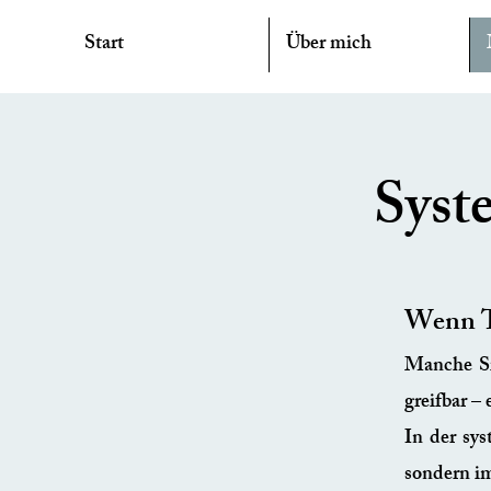
Start
Über mich
Syst
Wenn T
Manche Si
greifbar –
In der
sys
sondern i