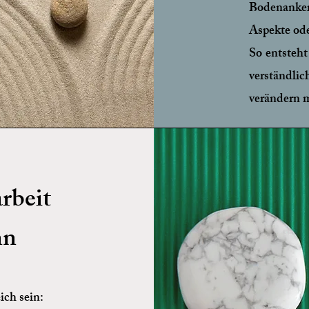
Bodenanke
Aspekte ode
So entsteht 
verständli
verändern 
rbeit
nn
ich sein: