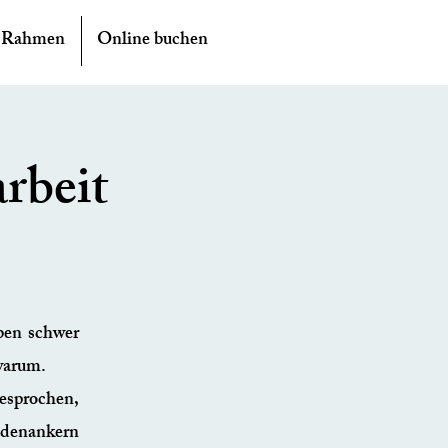
 Rahmen
Online buchen
rbeit
ben schwer
 warum.
besprochen,
odenankern