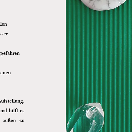
hlen
sser
stgefahren
genen
fstellung.
al hilft es
 außen zu