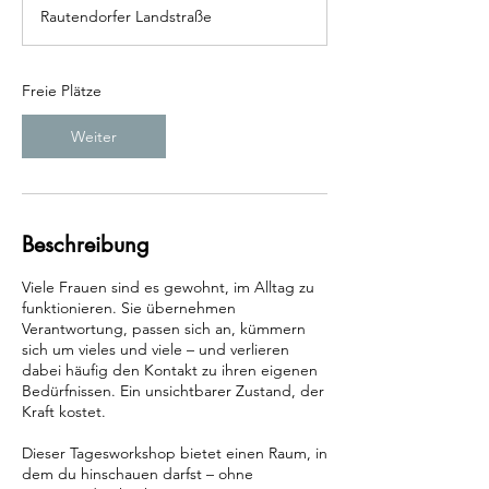
g
Rautendorfer Landstraße
i
n
n
t
Freie Plätze
a
m
Weiter
:
2
2
.
A
Beschreibung
u
g
Viele Frauen sind es gewohnt, im Alltag zu
.
funktionieren. Sie übernehmen
Verantwortung, passen sich an, kümmern
sich um vieles und viele – und verlieren
dabei häufig den Kontakt zu ihren eigenen
Bedürfnissen. Ein unsichtbarer Zustand, der
Kraft kostet.
Dieser Tagesworkshop bietet einen Raum, in
dem du hinschauen darfst – ohne